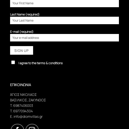
Last Name (required)
E-mail (required)
I agree to the terms & conditions
ΕΠΙΚΟΙΝΩΝΙΑ
ΆΓΙΟΣ ΝΙΚOΛΑΟΣ
ΒΑΣΙΛΙΚOΣ, ΖAΚΥΝΘΟΣ
T.
6987406003
T.
6977094304
E.
info@diomvillas.gr