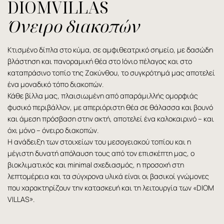
DIOMVILLAS
Όνειρο διακοπών
Κτισμένο δίπλα στο κύμα, σε αμφιθεατρικό σημείο, με δασώδη
βλάστηση και πανοραμική θέα στο Ιόνιο πέλαγος και στο
καταπράσινο τοπίο της Ζακύνθου, το συγκρότημά μας αποτελεί
ένα μοναδικό τόπο διακοπών.
Κάθε βίλλα μας, πλαισιωμένη από απαράμιλλής ομορφιάς
φυσικό περιβάλλον, με απεριόριστη θέα σε θάλασσα και βουνό
και άμεση πρόσβαση στην ακτή, αποτελεί ένα καλοκαιρινό – και
όχι μόνο – όνειρο διακοπών.
Η ανάδειξη των στοιχείων του μεσογειακού τοπίου και η
μέγιστη δυνατή απόλαυση τους από τον επισκέπτη μας, ο
βιοκλιματικός και minimal σχεδιασμός, η προσοχή στη
λεπτομέρεια και τα σύγχρονα υλικά είναι οι βασικοί γνώμονες
που χαρακτηρίζουν την κατασκευή και τη λειτουργία των «DIOM
VILLAS».